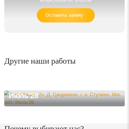
интересующим вас вопросам
Оставить заявку
Другие наши работы
Дом «Химос 2», Д. Гридюкино,
г. о. Ступино, Мос. обл.
Июль'26
Почему выбирают нас?