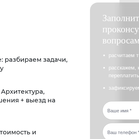
Заполнит
проконсу
вопроса
раcчитаем т
е: разбираем задачи,
у
расскажем, 
переплатит
зафиксируем
 Архитектура,
ения + выезд на
тоимость и