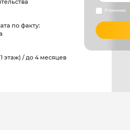
ительства
Я принимаю
у
ата по факту:
а
 этаж) / до 4 месяцев