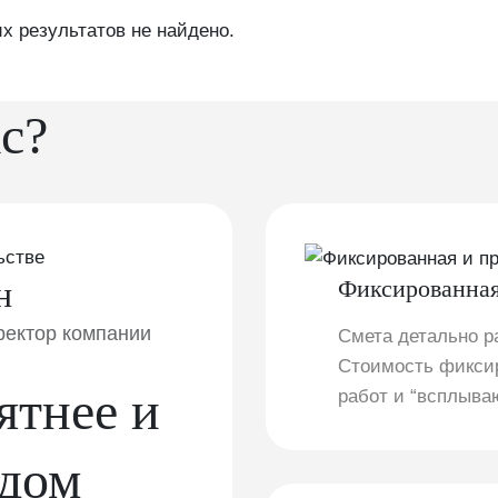
 результатов не найдено.
с?
ьстве
н
Фиксированная
ректор компании
Смета детально р
Стоимость фиксир
ятнее и
работ и “всплыва
 дом