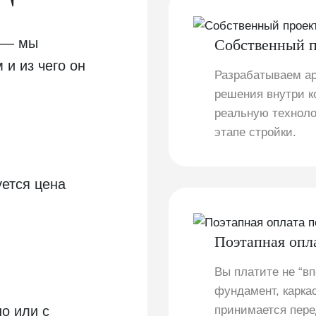
” — мы
Собственный п
 и из чего он
Разрабатываем ар
решения внутри к
реальную техноло
этапе стройки.
уется цена
Поэтапная опл
Вы платите не “вп
фундамент, каркас
но или с
принимается пере