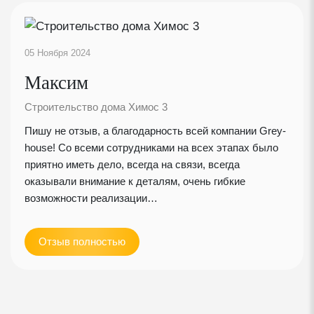
штатным конструкторам
Покрытие кровли - металлочерепица Grandline с
05 Ноября 2024
полимерным покрытием
Максим
Толщина полимерного покрытия - 25 мкм.
Строительство дома Химос 3
Толщина металла - 0,5 мм.
Пишу не отзыв, а благодарность всей компании Grey-
house! Со всеми сотрудниками на всех этапах было
Защитный слой Zn 140 г/кв.м.
приятно иметь дело, всегда на связи, всегда
оказывали внимание к деталям, очень гибкие
Стропила сухие строганые с противопожарной фаской
возможности реализации…
Утепление 200 мм базальтовым утеплителем
Отзыв полностью
Универсальная диффузионная мембрана Изоспан AQ150
PROF
Трехслойная пленка с защитными слоями из