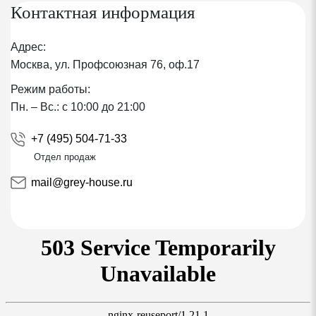
первичного нетканого полипропилена и
Контактная информация
функционального слоя из термопластичного
полиуретана
Адрес:
Москва, ул. Профсоюзная 76, оф.17
Водонепроницаемая
Режим работы:
Ветронепроницаемая
Пн. – Вс.: с 10:00 до 21:00
Паропроницаемая
+7 (495) 504-71-33
Отдел продаж
Обладает высокой эластичностью и упругостью
mail@grey-house.ru
Температурная стабильность - до + 100°C (очень
важно при использовании металлочерепицы)
Пароизоляционная пленка Ютафол Н110
Обеспечивает 100 % надежность от проникновения
водяного пара в строительную конструкцию