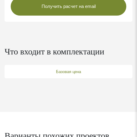
• Разрезы и узлы
Получить расчет на email
Блок газосиликатный D500 600х300х200 мм
Промежуточное армирование арматурой диаметром 10 мм
Усиленные перемычки уголком 100х100 мм
Что входит в комплектации
Армопояс сечением 250х250 мм с использованием арматуры 8 и
12 мм
Базовая цена
Балки и столбы сухие, строганые
Сборка стенового комплекта
Контроль соблюдения сроков сборки менеджером
проекта
Использование спецтехники для разгрузки и монтажа
Варианты похожих проектов