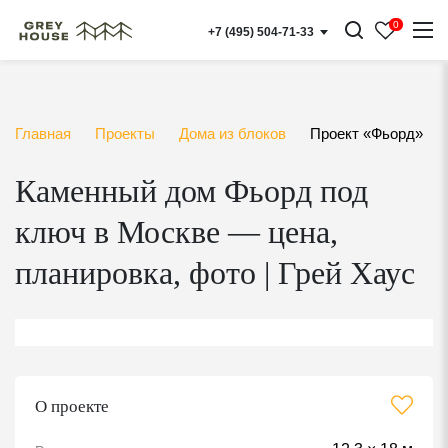
ПОДГОТОВКА
] } }
0
+7 (495) 504-71-33
Выезд инженера на участок
Геодезия и анализ грунтов
Главная
Проекты
Дома из блоков
Проект «Фьорд»
Итоговая проработка проекта с архитектором в офисе
Каменный дом Фьорд под
и онлайнскизное проектирование
ключ в Москве — цена,
Разработка проекта (АР/КР)
планировка, фото | Грей Хаус
ОРГАНИЗАЦИЯ
Размещение бригады строителей в
нашей бытовке
Доставка и хранение материалов на объекте
О проекте
Технический надзор