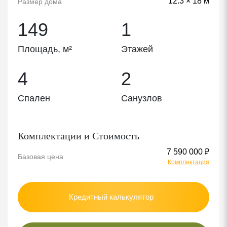
12.3 × 18 м
Размер дома
Фото/видео
фиксация хода работ
149
1
Площадь, м²
Этажей
4
2
СТЕНОВОЙ КОМПЛЕКТ
Спален
Санузлов
Рабочий проект АС
В состав рабочего проекта АС (Архитектурно-Строительные
Комплектации и Стоимость
решения) входят:
7 590 000 ₽
Базовая цена
Комплектация
• Общие указания
• Кладочные планы
Кредитный калькулятор
• Развертки стен