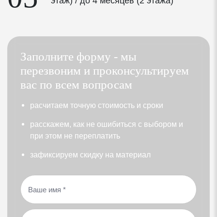
этаж) / до 4 месяцев (2 этажа)
с улучшенной теплоизоляцией для предотвращения
образования конденсата на стеклах
Две камеры с наполнением аргоном дают
наименьший показатель теплопроводности (Ar)
Заполните форму - мы
перезвоним и проконсультируем
Приведенное сопротивление теплопередаче окна
вас по всем вопросам
(вместе с профилем) R=0,92 кв.м* C/Вт
раcчитаем точную стоимость и сроки
Входная дверь
расскажем, как не ошибиться с выбором и
Металлическая дверь
при этом не переплатить
Два контура уплотнения
зафиксируем скидку на материал
Сейфовый замок
Комплектующие