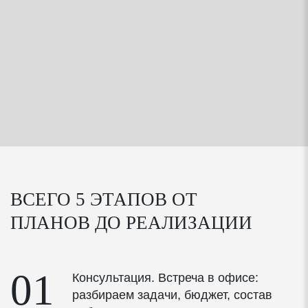
Контроль соблюдения диагоналей
Контроль толщины швов кладки
Проверка наличия перевязки между блоками
соседних рядов
Контроль опирания перемычек над проемами
Контроль соблюдения техники безопасности и
охраны труда
ВСЕГО 5 ЭТАПОВ ОТ
ПЛАНОВ
ДО РЕАЛИЗАЦИИ
ОКНА И ДВЕРИ
01
Консультация. Встреча в офисе:
ПВХ-профиль 70мм и фурнитура
разбираем задачи, бюджет, состав