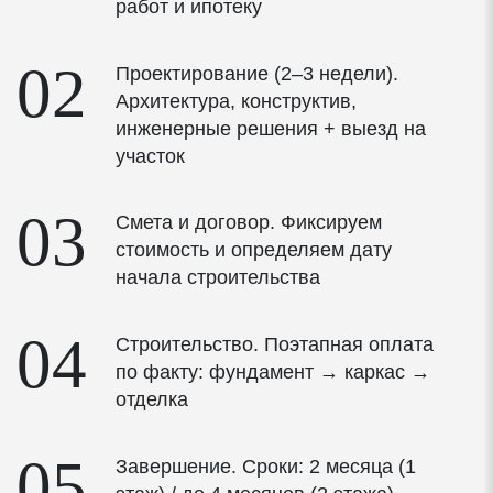
работ и ипотеку
Профиль Rehau Grazio толщиной 70мм
Высококачественный уплотнитель
02
Проектирование (2–3 недели).
Архитектура, конструктив,
Фурнитура
инженерные решения + выезд на
участок
Стеклопакеты энергосберегающие многофункциональные
Толщина стеклопакета — 40 мм
03
Смета и договор. Фиксируем
стоимость и определяем дату
Мультифункциональное напыление на внешнем
начала строительства
стекле летом защищает от солнца, зимой сохраняет
тепло (Solar)
04
Строительство. Поэтапная оплата
Низкоэмиссионное напыление на внутреннем стекле
по факту: фундамент → каркас →
— дополнительная защита для сохранения тепла
отделка
(LowE)
05
Завершение. Сроки: 2 месяца (1
Композитная дистанционная рамка Chromatech Ultra