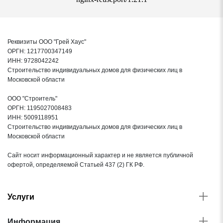
Проклейка стыков пленки двусторонним скотчем
Комплектующие, фурнитура
Реквизиты ООО "Грей Хаус"
ОРГН: 1217700347149
ИНН: 9728042242
ППУ лента под контробрешетку
Строительство индивидуальных домов для физических лиц в
Московской области
Стальные оцинкованные саморезы в цвет кровли
ООО "Строитель"
ОРГН: 1195027008483
Доставка
ИНН: 5009118951
Строительство индивидуальных домов для физических лиц в
Сборка
Московской области
Приемка инженером технического надзора
Сайт носит информационный характер и не является публичной
офертой, определяемой Статьей 437 (2) ГК РФ.
Услуги
Информация