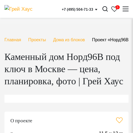
ПОДГОТОВКА
] } }
0
+7 (495) 504-71-33
Выезд инженера на участок
Геодезия и анализ грунтов
Главная
Проекты
Дома из блоков
Проект «Норд96B»
Итоговая проработка проекта с архитектором в офисе
Каменный дом Норд96B под
и онлайнскизное проектирование
ключ в Москве — цена,
Разработка проекта (АР/КР)
планировка, фото | Грей Хаус
ОРГАНИЗАЦИЯ
Размещение бригады строителей в
нашей бытовке
Доставка и хранение материалов на объекте
О проекте
Технический надзор