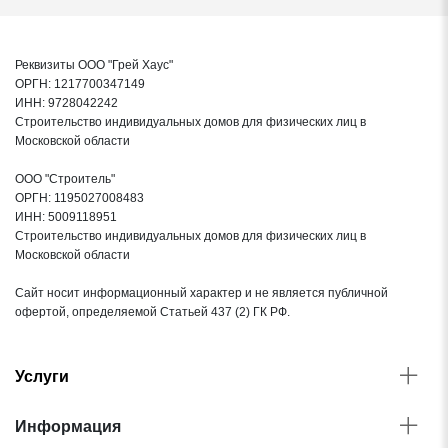
Комплектующие, фурнитура
Реквизиты ООО "Грей Хаус"
ППУ лента под контробрешетку
ОРГН: 1217700347149
ИНН: 9728042242
Стальные оцинкованные саморезы в цвет кровли
Строительство индивидуальных домов для физических лиц в
Московской области
Доставка
ООО "Строитель"
ОРГН: 1195027008483
Сборка
ИНН: 5009118951
Строительство индивидуальных домов для физических лиц в
Московской области
Приемка инженером технического надзора
Сайт носит информационный характер и не является публичной
офертой, определяемой Статьей 437 (2) ГК РФ.
Услуги
Информация