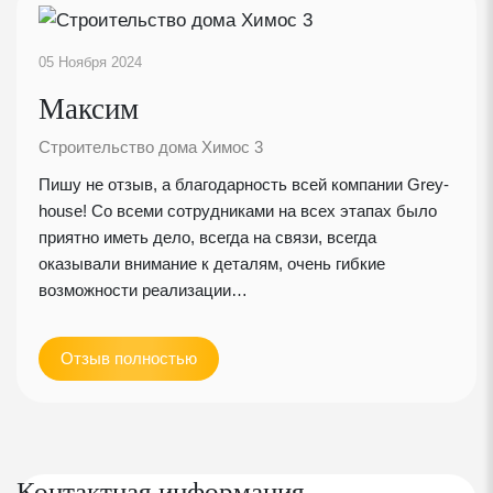
Покрытие кровли - металлочерепица Grandline с
полимерным покрытием
05 Ноября 2024
Толщина полимерного покрытия - 25 мкм.
Максим
Толщина металла - 0,5 мм.
Строительство дома Химос 3
Защитный слой Zn 140 г/кв.м.
Пишу не отзыв, а благодарность всей компании Grey-
house! Со всеми сотрудниками на всех этапах было
приятно иметь дело, всегда на связи, всегда
Стропила сухие строганые с противопожарной фаской
оказывали внимание к деталям, очень гибкие
возможности реализации…
Утепление 200 мм базальтовым утеплителем
Универсальная диффузионная мембрана Изоспан AQ150
Отзыв полностью
PROF
Трехслойная пленка с защитными слоями из
первичного нетканого полипропилена и
функционального слоя из термопластичного
Контактная информация