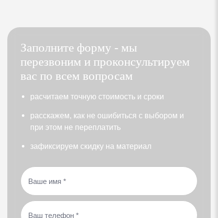
Две камеры с наполнением аргоном дают
наименьший показатель теплопроводности (Ar)
Приведенное сопротивление теплопередаче окна
Заполните форму - мы
(вместе с профилем) R=0,92 кв.м* C/Вт
перезвоним и проконсультируем
вас по всем вопросам
Входная дверь
раcчитаем точную стоимость и сроки
Металлическая дверь
расскажем, как не ошибиться с выбором и
Два контура уплотнения
при этом не переплатить
зафиксируем скидку на материал
Сейфовый замок
Комплектующие
Отливы с полимерным покрытием заводского
изготовления