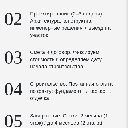
Фурнитура
02
Проектирование (2–3 недели).
Архитектура, конструктив,
Стеклопакеты энергосберегающие многофункциональные
инженерные решения + выезд на
участок
Толщина стеклопакета — 40 мм
03
Смета и договор. Фиксируем
Мультифункциональное напыление на внешнем
стоимость и определяем дату
стекле летом защищает от солнца, зимой сохраняет
начала строительства
тепло (Solar)
Низкоэмиссионное напыление на внутреннем стекле
04
Строительство. Поэтапная оплата
— дополнительная защита для сохранения тепла
по факту: фундамент → каркас →
(LowE)
отделка
Композитная дистанционная рамка Chromatech Ultra
05
с улучшенной теплоизоляцией для предотвращения
Завершение. Сроки: 2 месяца (1
образования конденсата на стеклах
этаж) / до 4 месяцев (2 этажа)