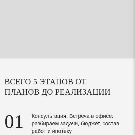
Контроль толщины швов кладки
Проверка наличия перевязки между блоками
соседних рядов
Контроль опирания перемычек над проемами
Контроль соблюдения техники безопасности и
охраны труда
ВСЕГО 5 ЭТАПОВ ОТ
ОКНА И ДВЕРИ
ПЛАНОВ
ДО РЕАЛИЗАЦИИ
ПВХ-профиль 70мм и фурнитура
01
Консультация. Встреча в офисе:
Профиль Rehau Grazio толщиной 70мм
разбираем задачи, бюджет, состав
работ и ипотеку
Высококачественный уплотнитель