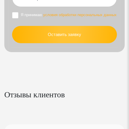
Москитные сетки
Я принимаю
условия обработки персональных данных
Монтажные пластины, анкеры, гидроизоляционная
лента и расходные материалы для монтажа окон
Оставить заявку
Монтаж
Приемка инженером технического надзора
КРОВЛЯ
Рабочий проект КД кровли
Отзывы клиентов
Расчет силового каркаса крыши с учётом всех
нагрузок (полезная, снеговая, ветровая и т.д.) нашим
штатным конструкторам