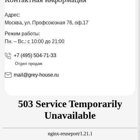
полиуретана
Адрес:
Водонепроницаемая
Москва, ул. Профсоюзная 76, оф.17
Ветронепроницаемая
Режим работы:
Пн. – Вс.: с 10:00 до 21:00
Паропроницаемая
+7 (495) 504-71-33
Обладает высокой эластичностью и упругостью
Отдел продаж
Температурная стабильность - до + 100°C (очень
mail@grey-house.ru
важно при использовании металлочерепицы)
Пароизоляционная пленка Ютафол Н110
Обеспечивает 100 % надежность от проникновения
водяного пара в строительную конструкцию
Проклейка стыков пленки двусторонним скотчем