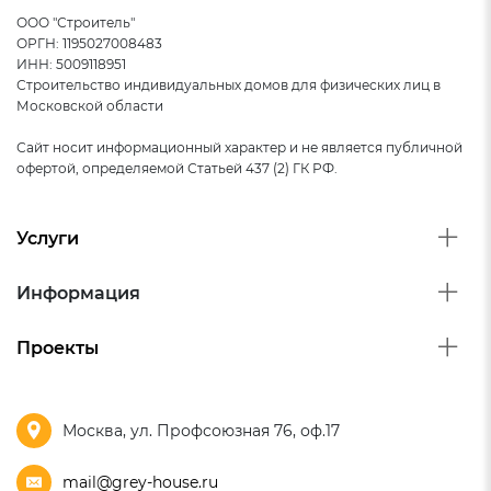
ООО "Строитель"
ОРГН: 1195027008483
Доставка
ИНН: 5009118951
Строительство индивидуальных домов для физических лиц в
Сборка
Московской области
Приемка инженером технического надзора
Сайт носит информационный характер и не является публичной
офертой, определяемой Статьей 437 (2) ГК РФ.
Услуги
Информация
Проекты
Москва, ул. Профсоюзная 76, оф.17
mail@grey-house.ru