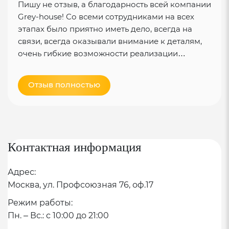
Пишу не отзыв, а благодарность всей компании
Grey-house! Со всеми сотрудниками на всех
Утепление 200 мм базальтовым утеплителем
этапах было приятно иметь дело, всегда на
Универсальная диффузионная мембрана Изоспан AQ150
связи, всегда оказывали внимание к деталям,
PROF
очень гибкие возможности реализации…
Трехслойная пленка с защитными слоями из
Отзыв полностью
первичного нетканого полипропилена и
функционального слоя из термопластичного
полиуретана
Водонепроницаемая
Контактная информация
Ветронепроницаемая
Адрес:
Паропроницаемая
Москва, ул. Профсоюзная 76, оф.17
Обладает высокой эластичностью и
Режим работы:
упругостью
Пн. – Вс.: с 10:00 до 21:00