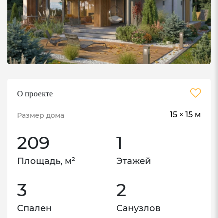
Технический надзор
фиксация хода работ
Фото/видео
СТЕНОВОЙ КОМПЛЕКТ
О проекте
15 × 15 м
Размер дома
Рабочий проект АС
209
1
В состав рабочего проекта АС (Архитектурно-
Строительные решения) входят:
Площадь, м²
Этажей
• Общие указания
3
2
• Кладочные планы
Спален
Санузлов
• Развертки стен