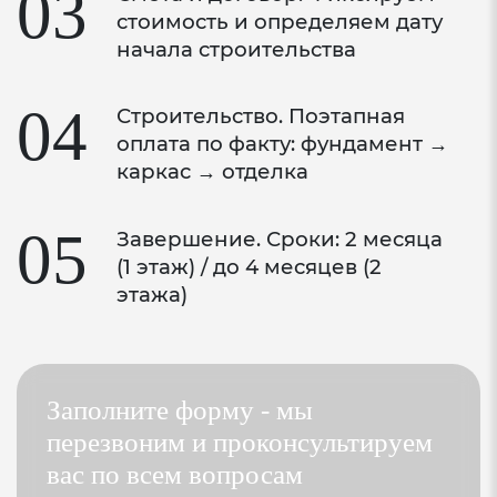
03
сохранения тепла (LowE)
стоимость и определяем дату
начала строительства
Композитная дистанционная рамка
Chromatech Ultra с улучшенной
04
Строительство. Поэтапная
теплоизоляцией для предотвращения
оплата по факту: фундамент →
образования конденсата на стеклах
каркас → отделка
Две камеры с наполнением аргоном дают
наименьший показатель теплопроводности
05
Завершение. Сроки: 2 месяца
(Ar)
(1 этаж) / до 4 месяцев (2
этажа)
Приведенное сопротивление теплопередаче
окна (вместе с профилем) R=0,92 кв.м* C/Вт
Входная дверь
Заполните форму - мы
перезвоним и проконсультируем
Металлическая дверь
вас по всем вопросам
Два контура уплотнения