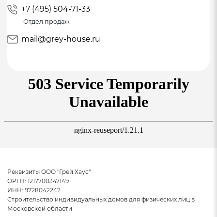
Температурная стабильность - до + 100°C (очень
+7 (495) 504-71-33
важно при использовании металлочерепицы)
Отдел продаж
mail@grey-house.ru
Пароизоляционная пленка Ютафол Н110
Обеспечивает 100 % надежность от
проникновения водяного пара в строительную
конструкцию
Проклейка стыков пленки двусторонним
скотчем
Комплектующие, фурнитура
Реквизиты ООО "Грей Хаус"
ППУ лента под контробрешетку
ОРГН: 1217700347149
ИНН: 9728042242
Стальные оцинкованные саморезы в цвет
Строительство индивидуальных домов для физических лиц в
Московской области
кровли