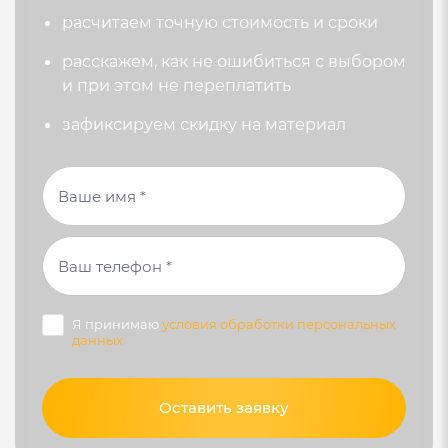
раcчитаем точную стоимость и сроки
Сейфовый замок
расскажем, как не ошибиться с выбором
и при этом не переплатить
Комплектующие
зафиксируем скидку на материал
Отливы с полимерным покрытием заводского
изготовления
Москитные сетки
Монтажные пластины, анкеры,
гидроизоляционная лента и расходные
материалы для монтажа окон
Я принимаю
условия обработки персональных
данных
Монтаж
Приемка инженером технического надзора
Оставить заявку